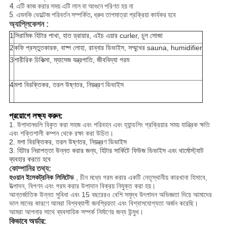
4. এটি কাজ করার সময় এটি লাল বা আগুনে পরিণত হয় না
5. এমনকি ভোল্টেজ পরিবর্তন সম্পর্কিত, ধ্রুব তাপমাত্রা প্রক্রিয়া কার্যকর হবে
অ্যাপ্লিকেশন
:
1
সিরামিক হিটার পাখা, হাত ড্রায়ার, এইচ
এয়ার curler, চুল সোজা
2
কফি প্রস্তুতকারক, বাষ্প লোহা, রান্নার ডিভাইস, সম্মুখের sauna, humidifier
3
শারীরিক চিকিত্সা, ম্যাসেজ যন্ত্রপাতি, জীববিদ্যা গরম
4
মশা বিরক্তিকর, তরল উষ্ণতর, নিয়ন্ত্রণ ডিভাইস
প্রয়োগে লক্ষ্য করুন:
1. উপাদানগুলি বিকৃত করা সহজ এবং পরিবহন এবং হ্যান্ডলিং প্রক্রিয়ার সময় যান্ত্রিক ক্ষতি
এবং শক্তিশালী কম্পন থেকে রক্ষা করা উচিত।
2. মশা বিরক্তিকর, তরল উষ্ণতর, নিয়ন্ত্রণ ডিভাইস
3. হিটার নিরাপত্তা উন্নত করার জন্য, হিটার সার্কিটে ফিউজ ডিভাইস এবং থার্মোস্ট্যাট
ব্যবহার করতে হবে
কোম্পানির তথ্য:
হওয়ান ইলেকট্রনিক লিমিটেড
, চীন মধ্যে গরম করার একটি নেতৃস্থানীয় কারখানা হিসাবে,
উত্পাদন, বিপণন এবং গরম করার উপাদান বিক্রয় নিযুক্ত করা হয়।
আন্তর্জাতিক উন্নত সুবিধা এবং 15 বছরেরও বেশি সমৃদ্ধ উৎপাদন অভিজ্ঞতা দিয়ে আমাদের
ভাল মানের কারণে আমরা বিশ্বব্যাপী জনপ্রিয়তা এবং বিশ্বাসযোগ্যতা অর্জন করেছি।
আমরা আপনার সাথে ব্যবসায়িক সম্পর্ক নির্মাণের জন্য উন্মুখ।
কিভাবে অর্ডার: