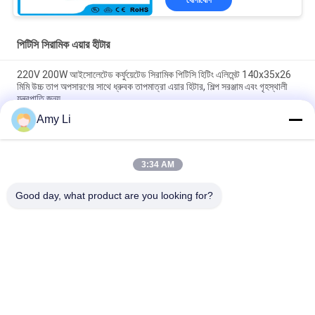
যোগাযোগ
পিটিসি সিরামিক এয়ার হীটার
220V 200W আইসোলেটেড কর্ফুয়েটেড সিরামিক পিটিসি হিটিং এলিমেন্ট 140x35x26
মিমি উচ্চ তাপ অপসারণের সাথে ধ্রুবক তাপমাত্রা এয়ার হিটার, শিল্প সরঞ্জাম এবং গৃহস্থালী
যন্ত্রপাতি জন্য
Amy Li
রুম এনার্জি সেভিং পিটিসি গাড়ি বায়ু ফ্যান হিটার ধ্রুবক তাপমাত্রা গরম বায়ু হিটার উপাদান
নিরাপদ বাড়ি
3:34 AM
48V 200w 75x76x26mm ptc সিরামিক এয়ার ফ্যান হিটার এয়ার কন্ডিশনার
সিস্টেমের জন্য গরম উপাদান
Good day, what product are you looking for?
সব
পিটিসি সিরামিক হিটার
এম সি সি সিরামিক হিটার
পিটিসি সিরামিক এয়ার হীটার
সিরামিক এয়ার হীটার