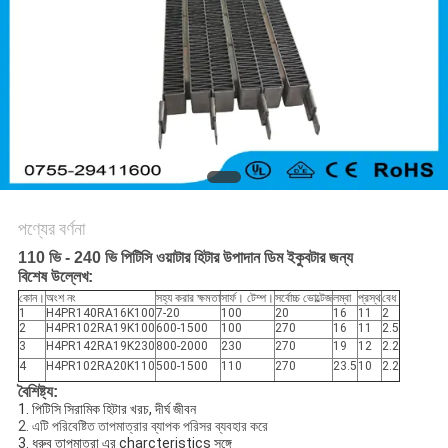
সাইট
ম্যাপ
গোপনীয়তা
নীতি
পণ্যের বর্ণনা
110 ভি - 240 ভি পিটিসি ওয়াটার হিটার উপাদান ডিম ইকুবটার জন্য
বিশেষ উল্লেখ:
কোন।
অংশ নং
সহ্য করার ক্ষমতা
সার্ফ। টেম্প।
সর্বোচ্চ ভোল্টেজ
লম্বা
প্রস্থ
বেধ
1
H4PR140RA16K100
7-20
100
20
16
11
2
2
H4PR102RA19K100
600-1500
100
270
16
11
2.5
3
H4PR142RA19K230
800-2000
230
270
19
12
2.2
4
H4PR102RA20K110
500-1500
110
270
23.5
10
2.2
বৈশিষ্ট্য:
1. পিটিসি সিরামিক হিটার খরচ, দীর্ঘ জীবন
2. এটি পরিবেষ্টিত তাপমাত্রার ব্যাপক পরিসর ব্যবহার করে
3. ধ্রুব তাপমাত্রা এর charcteristics সঙ্গে