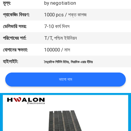
মূল্য:
by negotiation
নিয়ন্ত্রণ
প্যাকেজিং বিবরণ:
1000 pcs / শক্ত কাগজ
আমাদের
ডেলিভারি সময়:
7-10 কার্য দিবস
সাথে
পরিশোধের শর্ত:
T/T, পশ্চিম ইউনিয়ন
যোগাযোগ
যোগানের ক্ষমতা:
100000 / মাস
করুন
হাইলাইট:
,
বৈদ্যুতিক পিটিসি হিটার
সিরামিক এয়ার হীটার
খবর
ভালো দাম
একটি
উদ্ধৃতি
অনুরোধ
করুন