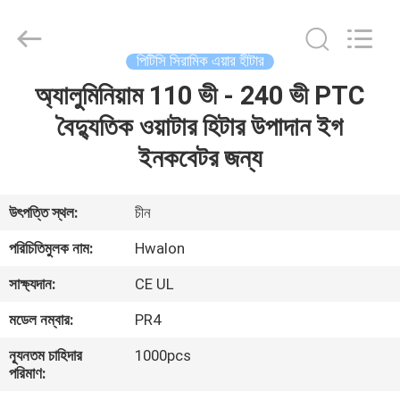
Shenzhen
Hwalon
Electronic
Co.,
Ltd..
পিটিসি সিরামিক এয়ার হীটার
All
Rights
Reserved.
অ্যালুমিনিয়াম 110 ভী - 240 ভী PTC
বাড়ি
বৈদ্যুতিক ওয়াটার হিটার উপাদান ইগ
পণ্য
ইনকবেটর জন্য
আমাদের
উৎপত্তি স্থল:
চীন
সম্বন্ধে
পরিচিতিমুলক নাম:
Hwalon
সাক্ষ্যদান:
CE UL
কারখানা
মডেল নম্বার:
PR4
পরিদর্শন
ন্যূনতম চাহিদার
1000pcs
পরিমাণ:
গুণমান