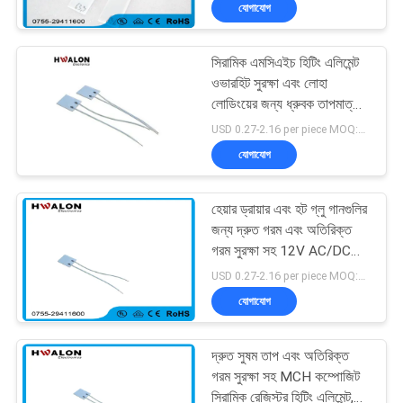
যোগাযোগ
নিয়ন্ত্রণ
সিরামিক এমসিএইচ হিটিং এলিমেন্ট
আমাদের
197
ওভারহিট সুরক্ষা এবং লোহা
সাথে
লোডিংয়ের জন্য ধ্রুবক তাপমাত্রা
পিটিসি সিরামিক এয়ার হীটার
(100-600 ওহম প্রতিরোধ)
USD 0.27-2.16 per piece MOQ:500
যোগাযোগ
যোগাযোগ
করুন
হেয়ার ড্রায়ার এবং হট গ্লু গানগুলির
খবর
জন্য দ্রুত গরম এবং অতিরিক্ত
গরম সুরক্ষা সহ 12V AC/DC
58
PTC সিরামিক হিটার
USD 0.27-2.16 per piece MOQ:500
একটি
যোগাযোগ
উদ্ধৃতি
সিরামিক এয়ার হীটার
অনুরোধ
দ্রুত সুষম তাপ এবং অতিরিক্ত
গরম সুরক্ষা সহ MCH কম্পোজিট
করুন
সিরামিক রেজিস্টর হিটিং এলিমেন্ট,