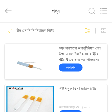
Shenzhen
Hwalon
Electronic
পণ্য
Co.,
Ltd..
All
Rights
Reserved.
বাড়ি
128
চীন এম সি সি সিরামিক হিটার
পিটিসি সিরামিক হিটার
পণ্য
উচ্চ তাপমাত্রা অ্যালুমিনিয়াম শেল
উপাদান সহ সিরামিক এয়ার হিটার
আমাদের
40dB এর চেয়ে কম গোলমালের
স্তর গরম করার জন্য ডিজাইন করা
সম্বন্ধে
যোগাযোগ
40
কারখানা
পিটিসি পুরু-ফিল্ম সিরামিক হিটার
পরিদর্শন
এম সি সি সিরামিক হিটার
গুণমান
আলোচনাযোগ্য MOQ:১০০০