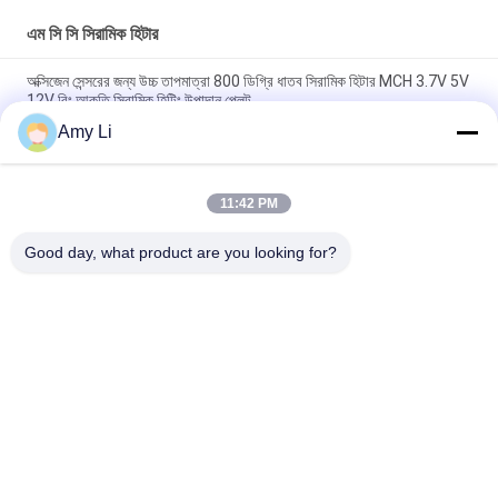
এম সি সি সিরামিক হিটার
অক্সিজেন সেন্সরের জন্য উচ্চ তাপমাত্রা 800 ডিগ্রি ধাতব সিরামিক হিটার MCH 3.7V 5V
12V রিং আকৃতি সিরামিক হিটিং উপাদান প্লেট
Amy Li
সিরামিক এমসিএইচ হিটার চুল সোজা করার জন্য বর্গক্ষেত্র প্লেট 24v প্লেট সাদা বৈদ্যুতিক
সিরামিক হিটার মেডিকেল মেশিনের জন্য এমসিএইচ বিচ্ছিন্ন প্রতিরোধক
11:42 PM
15*70 মিমি উচ্চ তাপমাত্রা সিরামিক এমসিএইচ গরম করার প্লেট শুকনো গরম 100°C-
230°C 500°C-700°C চুল সোজা করার জন্য বৈদ্যুতিক হিটার 230R 15*70 মিমি
Good day, what product are you looking for?
সব
পিটিসি সিরামিক হিটার
এম সি সি সিরামিক হিটার
পিটিসি সিরামিক এয়ার হীটার
সিরামিক এয়ার হীটার