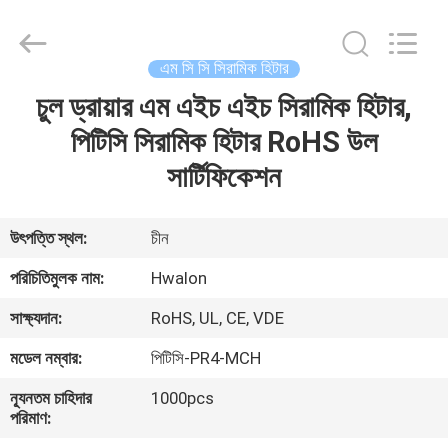
Shenzhen
Hwalon
Electronic
Co.,
Ltd..
এম সি সি সিরামিক হিটার
All
Rights
Reserved.
চুল ড্রায়ার এম এইচ এইচ সিরামিক হিটার,
বাড়ি
পিটিসি সিরামিক হিটার RoHS উল
পণ্য
সার্টিফিকেশন
আমাদের
উৎপত্তি স্থল:
চীন
সম্বন্ধে
পরিচিতিমুলক নাম:
Hwalon
সাক্ষ্যদান:
RoHS, UL, CE, VDE
কারখানা
মডেল নম্বার:
পিটিসি-PR4-MCH
পরিদর্শন
ন্যূনতম চাহিদার
1000pcs
পরিমাণ:
গুণমান