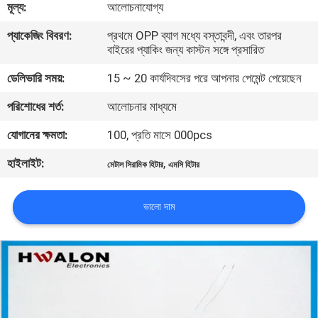
মূল্য:
আলোচনাযোগ্য
নিয়ন্ত্রণ
প্যাকেজিং বিবরণ:
প্রথমে OPP ব্যাগ মধ্যে বস্তাবন্দী, এবং তারপর
বাইরের প্যাকিং জন্য কাস্টন সঙ্গে প্রসারিত
আমাদের
ডেলিভারি সময়:
15 ~ 20 কার্যদিবসের পরে আপনার পেমেন্ট পেয়েছেন
সাথে
পরিশোধের শর্ত:
আলোচনার মাধ্যমে
যোগাযোগ
করুন
যোগানের ক্ষমতা:
100, প্রতি মাসে 000pcs
হাইলাইট:
,
মেটাল সিরামিক হিটার
এমসি হিটার
খবর
ভালো দাম
একটি
উদ্ধৃতি
অনুরোধ
করুন