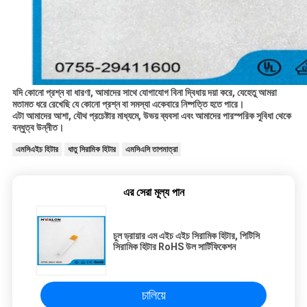
যদি কোনো প্রশ্ন বা ধারণা, আমাদের সাথে যোগাযোগ বিনা দ্বিধায় দয়া করে, যেহেতু আমরা
মতামত ধরে রেখেছি যে কোনো প্রশ্ন বা সমস্যা একেবারে নিষ্পত্তি হতে পারে।
এটা আমাদের আশা, যৌথ প্রচেষ্টার মাধ্যমে, উভয় ব্যবসা এবং আমাদের পারস্পরিক সুবিধা থেকে
বন্ধুত্ব উন্নীত।
এমসিএইচ হিটার
ধাতু সিরামিক হিটার
এমসিএসি তাপমাত্রা
এর সেরা মূল্য পান
চুল ড্রায়ার এম এইচ এইচ সিরামিক হিটার, পিটিসি
সিরামিক হিটার RoHS উল সার্টিফিকেশন
চালিয়ে