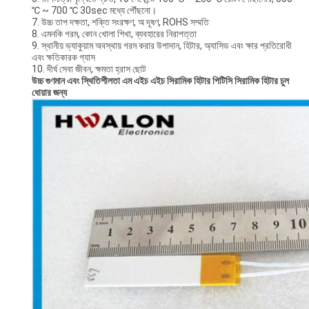
℃ ~ 700 ℃ 30sec মধ্যে পৌঁছনো।
7. উচ্চ তাপ দক্ষতা, শক্তি সংরক্ষণ, অ দূষণ, ROHS সম্মতি
8. এমনকি গরম, কোন খোলা শিখা, ব্যবহারের নিরাপত্তা
9. স্থানীয় ভ্যাকুয়াম অবস্থায় গরম করার উপাদান, হিটার, অ্যাসিড এবং ক্ষার প্রতিরোধী
এবং ক্ষতিকারক গ্যাস
10. দীর্ঘ সেবা জীবন, ক্ষমতা হ্রাস ছোট
উচ্চ গুণমান এবং স্থিতিশীলতা এম এইচ এইচ সিরামিক হিটার পিটিসি সিরামিক হিটার চুল
ধোয়ার জন্য