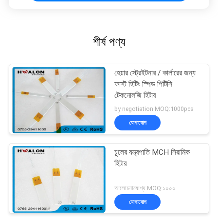
শীর্ষ পণ্য
হেয়ার স্ট্রেইটনার / কার্লারের জন্য
ফাস্ট হিটিং স্পিড পিটিসি
টেকনোলজি হিটার
by negotiation MOQ:1000pcs
যোগাযোগ
চুলের যন্ত্রপাতি MCH সিরামিক
হিটার
আলোচনাযোগ্য MOQ:১০০০
যোগাযোগ