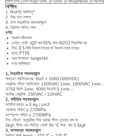
পিটিসি হিটার (এমসিএইচ)
চুল ড্রায়ার, চুল curler, চুল straightener, চুল যন্ত্রপাতি
বৈশিষ্ট্য:
1. RoHS সঙ্গতিপূর্ণ
2. উচ্চ তাপ দক্ষতা
3. ভাল বৈদ্যুতিক পারফরম্যান্স
4. নিরাপদ অবৈধ মোড
বর্ণনা:
প্রধান কাঁচামাল
বেসাল প্লেট: কন্টেন্ট কম 95% সাদা Al2O3 সিরামিক নয়
লিড: 0.5 মিমি নিকেল তারের বা নিকেল-তামা তারের
হাতা: PTFE
গরম উপাদান: tungsten
পণ্য কর্মক্ষমতা
1, বৈদ্যুতিক পারফরম্যান্স
অন্তরণ প্রতিরোধের: R≥5 × 108Ω (500VDC)
ভোল্টেজ শক্তি প্রতিরোধ: 1500VAC 1min; 1800VAC 1min ;;
3750 ভিসি 1min; 4000 ভিএসি 0.1min ;;
সর্বোচ্চ ভোল্টেজ: 230VAC / 120VAC
2, শারীরিক পারফরম্যান্স
ভলিউম ঘনত্ব ≥ 3.6g / cm3
ফ্লেচার শক্তি ≥ 270MPa
কম্প্রেশন শক্তি ≥ 2700MPa
লিড স্ট্রেন: অনুভূমিক দিক বরাবর সীসা তুলনায় কম না
5kgf, সীসা এবং ভিত্তি প্লেট 90 ℃ দিক, কম 3.5kgf
3, তাপমাত্রা পারফরম্যান্স
নির্ধারণ কাজ temp .: 100 ℃ ~ 230 ℃