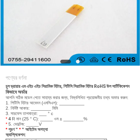
সাইট
ম্যাপ
গোপনীয়তা
নীতি
পণ্যের বর্ণনা
চুল ড্রায়ার এম এইচ এইচ সিরামিক হিটার, পিটিসি সিরামিক হিটার RoHS উল সার্টিফিকেশন
কিভাবে অর্ডার
আপনি সঠিক মডেল পেতে সাহায্য করার জন্য, নিম্নলিখিত প্রয়োজনীয় তথ্য অফার করুন:
1. পিটিসি হিটার আবেদন (এমসিএল): __________
2. নির্দিষ্ট আকার: ________ মিমি
3. সারফেস তাপমাত্রা: ___ ° c
*
4
R মান (25 ° C): _____ ওম ± ________%
*
5. ভোল্টেজ: _____V
*
পূরণ "
*
" আইটেম অগত্যা
অ্যাপ্লিকেশন: