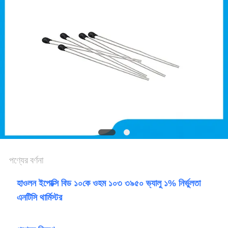
একটি
উদ্ধৃতি
অনুরোধ
করুন
সাইট
ম্যাপ
পণ্যের বর্ণনা
গোপনীয়তা
হাওলন ইপোক্সি বিড ১০কে ওহম ১০৩ ৩৯৫০ ভ্যালু ১% নির্ভুলতা
নীতি
এনটিসি থার্মিস্টর