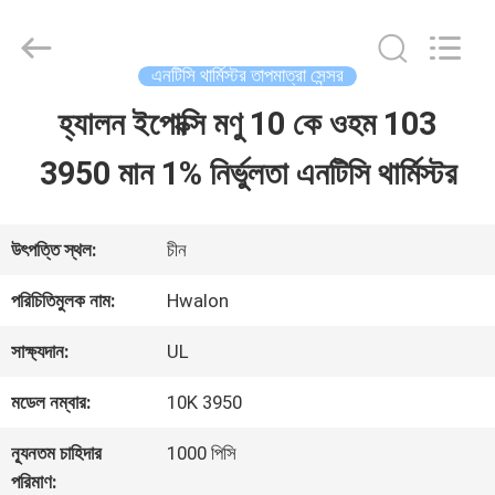
2026
Shenzhen
Hwalon
Electronic
এনটিসি থার্মিস্টর তাপমাত্রা সেন্সর
Co.,
Ltd..
হ্যালন ইপোক্সি মণু 10 কে ওহম 103
বাড়ি
All
Rights
Reserved.
3950 মান 1% নির্ভুলতা এনটিসি থার্মিস্টর
পণ্য
উৎপত্তি স্থল:
চীন
আমাদের
পরিচিতিমুলক নাম:
Hwalon
সম্বন্ধে
সাক্ষ্যদান:
UL
মডেল নম্বার:
10K 3950
কারখানা
ন্যূনতম চাহিদার
1000 পিসি
পরিদর্শন
পরিমাণ: