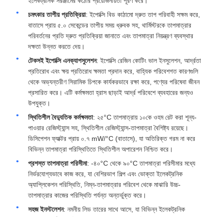
ইলেকট্রনিক সরঞ্জামের কঠোর প্রয়োজনীয়তা পূরণ করে।
চমৎকার তাপীয় প্রতিক্রিয়া
: ইপোক্সি বিড কাঠামো দ্রুত তাপ পরিবাহী সক্ষম করে,
বাতাসে প্রায় ৫.০ সেকেন্ডের তাপীয় সময় ধ্রুবক সহ, থার্মিস্টরকে তাপমাত্রার
পরিবর্তনের প্রতি দ্রুত প্রতিক্রিয়া জানাতে এবং তাপমাত্রা নিয়ন্ত্রণ ব্যবস্থার
দক্ষতা উন্নত করতে দেয়।
টেকসই ইপোক্সি এনক্যাপসুলেশন
: ইপোক্সি রেজিন কোটিং ভাল ইনসুলেশন, আর্দ্রতা
প্রতিরোধ এবং ক্ষয় প্রতিরোধ ক্ষমতা প্রদান করে, বাহ্যিক পরিবেশগত কারণগুলি
থেকে অভ্যন্তরীণ সিরামিক চিপকে কার্যকরভাবে রক্ষা করে, পণ্যের পরিষেবা জীবন
প্রসারিত করে। এটি কর্মক্ষমতা হ্রাস ছাড়াই আর্দ্র পরিবেশে ব্যবহারের জন্যও
উপযুক্ত।
স্থিতিশীল বৈদ্যুতিক কর্মক্ষমতা
: ২৫°C তাপমাত্রায় ১০কে ওহম রেট করা শূন্য-
পাওয়ার রেজিস্ট্যান্স সহ, স্থিতিশীল রেজিস্ট্যান্স-তাপমাত্রা বৈশিষ্ট্য রয়েছে।
ডিসিপেশন ফ্যাক্টর প্রায় ০.৭ mW/°C (বাতাসে), যা অতিরিক্ত গরম না করে
বিভিন্ন তাপমাত্রা পরিস্থিতিতে স্থিতিশীল অপারেশন নিশ্চিত করে।
প্রশস্ত তাপমাত্রা পরিসীমা
: -৪০°C থেকে ৯০°C তাপমাত্রা পরিসীমার মধ্যে
নির্ভরযোগ্যভাবে কাজ করে, যা বেশিরভাগ শিল্প এবং ভোক্তা ইলেকট্রনিক
অ্যাপ্লিকেশন পরিস্থিতি, নিম্ন-তাপমাত্রার পরিবেশ থেকে মাঝারি উচ্চ-
তাপমাত্রার কাজের পরিস্থিতি পর্যন্ত অন্তর্ভুক্ত করে।
সহজ ইনস্টলেশন
: নমনীয় লিড তারের সাথে আসে, যা বিভিন্ন ইলেকট্রনিক