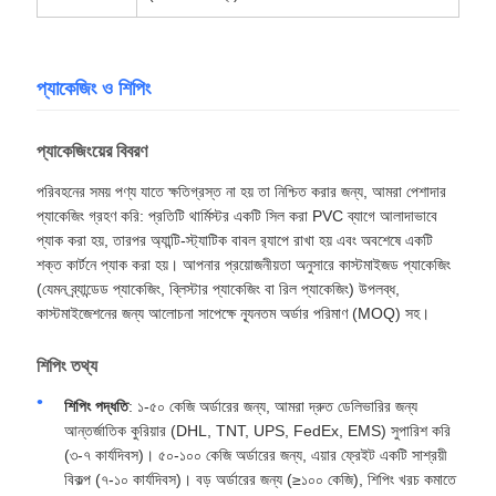
প্যাকেজিং ও শিপিং
প্যাকেজিংয়ের বিবরণ
পরিবহনের সময় পণ্য যাতে ক্ষতিগ্রস্ত না হয় তা নিশ্চিত করার জন্য, আমরা পেশাদার
প্যাকেজিং গ্রহণ করি: প্রতিটি থার্মিস্টর একটি সিল করা PVC ব্যাগে আলাদাভাবে
প্যাক করা হয়, তারপর অ্যান্টি-স্ট্যাটিক বাবল র‍্যাপে রাখা হয় এবং অবশেষে একটি
শক্ত কার্টনে প্যাক করা হয়। আপনার প্রয়োজনীয়তা অনুসারে কাস্টমাইজড প্যাকেজিং
(যেমন ব্র্যান্ডেড প্যাকেজিং, ব্লিস্টার প্যাকেজিং বা রিল প্যাকেজিং) উপলব্ধ,
কাস্টমাইজেশনের জন্য আলোচনা সাপেক্ষে ন্যূনতম অর্ডার পরিমাণ (MOQ) সহ।
শিপিং তথ্য
শিপিং পদ্ধতি
: ১-৫০ কেজি অর্ডারের জন্য, আমরা দ্রুত ডেলিভারির জন্য
আন্তর্জাতিক কুরিয়ার (DHL, TNT, UPS, FedEx, EMS) সুপারিশ করি
(৩-৭ কার্যদিবস)। ৫০-১০০ কেজি অর্ডারের জন্য, এয়ার ফ্রেইট একটি সাশ্রয়ী
বিকল্প (৭-১০ কার্যদিবস)। বড় অর্ডারের জন্য (≥১০০ কেজি), শিপিং খরচ কমাতে