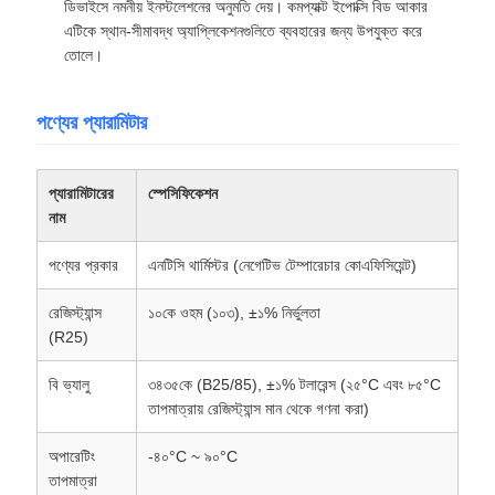
ডিভাইসে নমনীয় ইনস্টলেশনের অনুমতি দেয়। কমপ্যাক্ট ইপোক্সি বিড আকার
এটিকে স্থান-সীমাবদ্ধ অ্যাপ্লিকেশনগুলিতে ব্যবহারের জন্য উপযুক্ত করে
তোলে।
পণ্যের প্যারামিটার
প্যারামিটারের
স্পেসিফিকেশন
নাম
পণ্যের প্রকার
এনটিসি থার্মিস্টর (নেগেটিভ টেম্পারেচার কোএফিসিয়েন্ট)
রেজিস্ট্যান্স
১০কে ওহম (১০৩), ±১% নির্ভুলতা
(R25)
বি ভ্যালু
৩৪৩৫কে (B25/85), ±১% টলারেন্স (২৫°C এবং ৮৫°C
তাপমাত্রায় রেজিস্ট্যান্স মান থেকে গণনা করা)
অপারেটিং
-৪০°C ~ ৯০°C
তাপমাত্রা