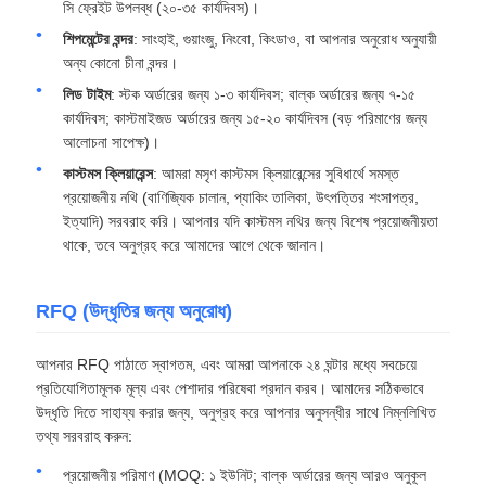
সি ফ্রেইট উপলব্ধ (২০-৩৫ কার্যদিবস)।
শিপমেন্টের বন্দর
: সাংহাই, গুয়াংজু, নিংবো, কিংডাও, বা আপনার অনুরোধ অনুযায়ী
অন্য কোনো চীনা বন্দর।
লিড টাইম
: স্টক অর্ডারের জন্য ১-৩ কার্যদিবস; বাল্ক অর্ডারের জন্য ৭-১৫
কার্যদিবস; কাস্টমাইজড অর্ডারের জন্য ১৫-২০ কার্যদিবস (বড় পরিমাণের জন্য
আলোচনা সাপেক্ষ)।
কাস্টমস ক্লিয়ারেন্স
: আমরা মসৃণ কাস্টমস ক্লিয়ারেন্সের সুবিধার্থে সমস্ত
প্রয়োজনীয় নথি (বাণিজ্যিক চালান, প্যাকিং তালিকা, উৎপত্তির শংসাপত্র,
ইত্যাদি) সরবরাহ করি। আপনার যদি কাস্টমস নথির জন্য বিশেষ প্রয়োজনীয়তা
থাকে, তবে অনুগ্রহ করে আমাদের আগে থেকে জানান।
RFQ (উদ্ধৃতির জন্য অনুরোধ)
আপনার RFQ পাঠাতে স্বাগতম, এবং আমরা আপনাকে ২৪ ঘন্টার মধ্যে সবচেয়ে
প্রতিযোগিতামূলক মূল্য এবং পেশাদার পরিষেবা প্রদান করব। আমাদের সঠিকভাবে
উদ্ধৃতি দিতে সাহায্য করার জন্য, অনুগ্রহ করে আপনার অনুসন্ধীর সাথে নিম্নলিখিত
তথ্য সরবরাহ করুন:
প্রয়োজনীয় পরিমাণ (MOQ: ১ ইউনিট; বাল্ক অর্ডারের জন্য আরও অনুকূল