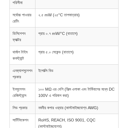
পরিসীমা
সর্বোচ্চ পাওয়ার
২.৫ mW (২৫°C তাপমাত্রায়)
রেটিং
ডিসিপেশন
প্রায় ০.৭ mW/°C (বাতাসে)
ফ্যাক্টর
থার্মাল টাইম
প্রায় ৫.০ সেকেন্ড (বাতাসে)
কনস্ট্যান্ট
এনক্যাপসুলেশন
ইপোক্সি বিড
প্রকার
ইনসুলেশন
১০০ MΩ এর বেশি (ফিল্ম এলাকা এবং টার্মিনালের মধ্যে DC
রেজিস্ট্যান্স
100V এ পরিমাপ করা)
লিড প্রকার
নমনীয় কপার ওয়্যার (কাস্টমাইজযোগ্য AWG)
সার্টিফিকেশন
RoHS, REACH, ISO 9001, CQC
(কাস্টমাইজযোগ্য)