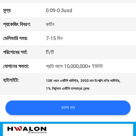
মূল্য:
0.09-0.3usd
গুণমান
প্যাকেজিং বিবরণ:
কার্টন
নিয়ন্ত্রণ
ডেলিভারি সময়:
7-15 দিন
আমাদের
পরিশোধের শর্ত:
টি/টি
সাথে
যোগানের ক্ষমতা:
প্রতি মাসে 10,000,000+ ইউনিট
যোগাযোগ
হাইলাইট:
,
,
10K ওহম এনটিসি থার্মিস্টর
3950 মান ইপোক্সি মণির থার্মিস্টর
1% নির্ভুলতা এনটিসি তাপমাত্রা সেন্সর
করুন
ভালো দাম
খবর