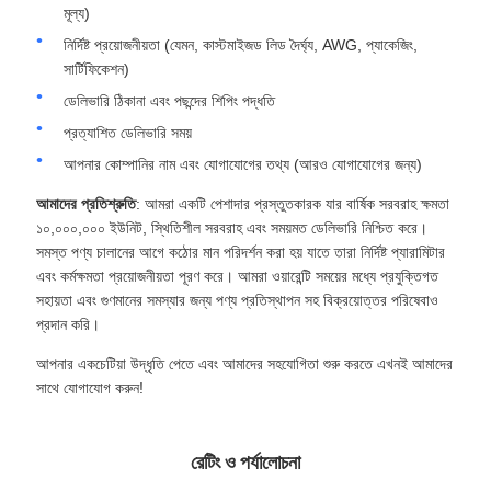
মূল্য)
নির্দিষ্ট প্রয়োজনীয়তা (যেমন, কাস্টমাইজড লিড দৈর্ঘ্য, AWG, প্যাকেজিং,
সার্টিফিকেশন)
ডেলিভারি ঠিকানা এবং পছন্দের শিপিং পদ্ধতি
প্রত্যাশিত ডেলিভারি সময়
আপনার কোম্পানির নাম এবং যোগাযোগের তথ্য (আরও যোগাযোগের জন্য)
আমাদের প্রতিশ্রুতি
: আমরা একটি পেশাদার প্রস্তুতকারক যার বার্ষিক সরবরাহ ক্ষমতা
১০,০০০,০০০ ইউনিট, স্থিতিশীল সরবরাহ এবং সময়মত ডেলিভারি নিশ্চিত করে।
সমস্ত পণ্য চালানের আগে কঠোর মান পরিদর্শন করা হয় যাতে তারা নির্দিষ্ট প্যারামিটার
এবং কর্মক্ষমতা প্রয়োজনীয়তা পূরণ করে। আমরা ওয়ারেন্টি সময়ের মধ্যে প্রযুক্তিগত
সহায়তা এবং গুণমানের সমস্যার জন্য পণ্য প্রতিস্থাপন সহ বিক্রয়োত্তর পরিষেবাও
প্রদান করি।
আপনার একচেটিয়া উদ্ধৃতি পেতে এবং আমাদের সহযোগিতা শুরু করতে এখনই আমাদের
সাথে যোগাযোগ করুন!
রেটিং ও পর্যালোচনা