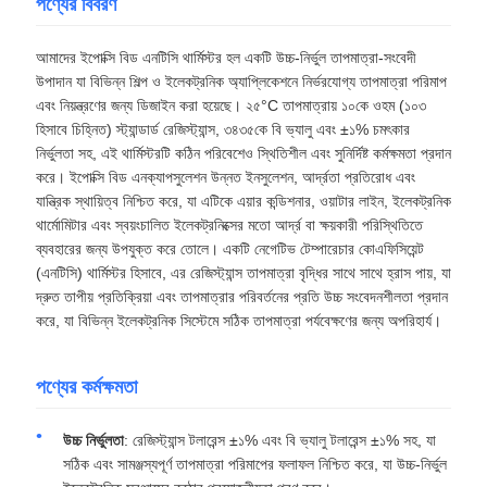
পণ্যের বিবরণ
আমাদের ইপোক্সি বিড এনটিসি থার্মিস্টর হল একটি উচ্চ-নির্ভুল তাপমাত্রা-সংবেদী
উপাদান যা বিভিন্ন শিল্প ও ইলেকট্রনিক অ্যাপ্লিকেশনে নির্ভরযোগ্য তাপমাত্রা পরিমাপ
এবং নিয়ন্ত্রণের জন্য ডিজাইন করা হয়েছে। ২৫°C তাপমাত্রায় ১০কে ওহম (১০৩
হিসাবে চিহ্নিত) স্ট্যান্ডার্ড রেজিস্ট্যান্স, ৩৪৩৫কে বি ভ্যালু এবং ±১% চমৎকার
নির্ভুলতা সহ, এই থার্মিস্টরটি কঠিন পরিবেশেও স্থিতিশীল এবং সুনির্দিষ্ট কর্মক্ষমতা প্রদান
করে। ইপোক্সি বিড এনক্যাপসুলেশন উন্নত ইনসুলেশন, আর্দ্রতা প্রতিরোধ এবং
যান্ত্রিক স্থায়িত্ব নিশ্চিত করে, যা এটিকে এয়ার কন্ডিশনার, ওয়াটার লাইন, ইলেকট্রনিক
থার্মোমিটার এবং স্বয়ংচালিত ইলেকট্রনিক্সের মতো আর্দ্র বা ক্ষয়কারী পরিস্থিতিতে
ব্যবহারের জন্য উপযুক্ত করে তোলে। একটি নেগেটিভ টেম্পারেচার কোএফিসিয়েন্ট
(এনটিসি) থার্মিস্টর হিসাবে, এর রেজিস্ট্যান্স তাপমাত্রা বৃদ্ধির সাথে সাথে হ্রাস পায়, যা
দ্রুত তাপীয় প্রতিক্রিয়া এবং তাপমাত্রার পরিবর্তনের প্রতি উচ্চ সংবেদনশীলতা প্রদান
করে, যা বিভিন্ন ইলেকট্রনিক সিস্টেমে সঠিক তাপমাত্রা পর্যবেক্ষণের জন্য অপরিহার্য।
পণ্যের কর্মক্ষমতা
উচ্চ নির্ভুলতা
: রেজিস্ট্যান্স টলারেন্স ±১% এবং বি ভ্যালু টলারেন্স ±১% সহ, যা
সঠিক এবং সামঞ্জস্যপূর্ণ তাপমাত্রা পরিমাপের ফলাফল নিশ্চিত করে, যা উচ্চ-নির্ভুল