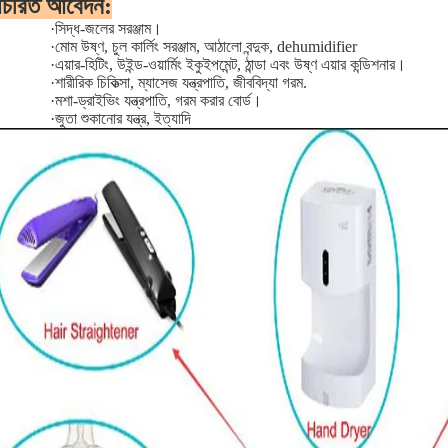
াচরিত আবেদন:
·
সিদ্ধ-জলের সরঞ্জাম।
·
মোম উষ্ণ, চুল কার্লিং সরঞ্জাম, আঠালো বন্দুক, dehumidifier
·
এয়ার-হিটিং, উইন্ড-ওয়ার্মিং ইকুইপমেন্ট, ঠান্ডা এবং উষ্ণ এয়ার কন্ডিশনার।
·
শারীরিক চিকিত্সা, ম্যাসেজ যন্ত্রপাতি, জীববিদ্যা গরম.
·
মশা-ড্রাইভিং যন্ত্রপাতি, গরম করার বোর্ড।
·
জুতা শুকানোর যন্ত্র, ইত্যাদি