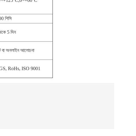
5~+125°C,0~+60°C
0 পিসি
েকে 5 দিন
টি বা অনলাইন আলোচনা
GS, RoHs, ISO 9001