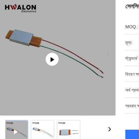
সেলসি
MOQ.:
মূল্য:
স্ট্যান্ডার
বিতরণ সম
অর্থ প্রদ
সরবরাহ ক্