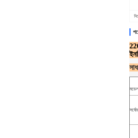
বি
পণ
220
ইন
সাধ
মডেল 
সর্বো