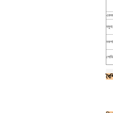
একক 
নমুনা
নকশা
লোডিং
বৈশি