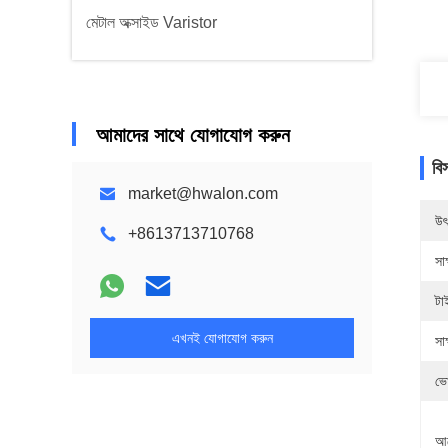
মেটাল অক্সাইড Varistor
আমাদের সাথে যোগাযোগ করুন
বি
market@hwalon.com
উৎ
+8613713710768
সাক
টা
এখনই যোগাযোগ করুন
সাক
ভো
আব