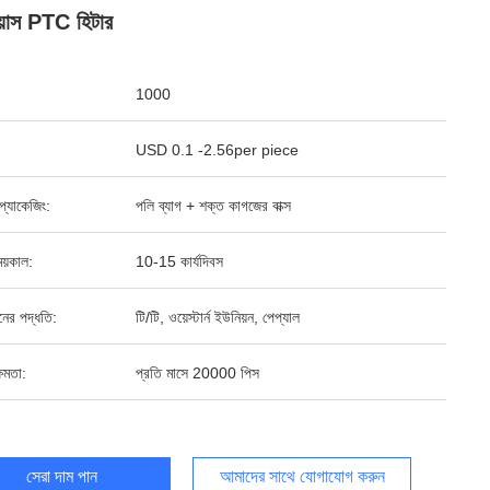
য়াস PTC হিটার
1000
USD 0.1 -2.56per piece
্ড প্যাকেজিং:
পলি ব্যাগ + শক্ত কাগজের বাক্স
য়কাল:
10-15 কার্যদিবস
ানের পদ্ধতি:
টি/টি, ওয়েস্টার্ন ইউনিয়ন, পেপ্যাল
ষমতা:
প্রতি মাসে 20000 পিস
সেরা দাম পান
আমাদের সাথে যোগাযোগ করুন