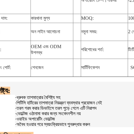
অপারেটিং টেম্প।পরিসর
-2
দাম:
কারখানা মুল্য
MOQ:
100
:
অন ​​লাইন আলোচনা
নমুনা সময়:
2 থ
OEM এবং ODM
:
পরিশোধের শর্ত:
টি/
উপলব্ধ
 পোর্ট:
শেনজেন
সার্টিফিকেশন
S
ষ্ট্য:
·
ধ্রুবক তাপমাত্রার বৈশিষ্ট্য সহ
·
পিটিসি হার্টারের তাপমাত্রা নিয়ন্ত্রণ ব্যবস্থার প্রয়োজন নেই
·
তরল গরম করার ডিভাইসে তরল পুড়ে গেলে এটি নিরাপদ
·
ভোল্টেজ ওঠানামা করার জন্য সংবেদনশীল নয়
·
ওয়াইড অপারেটিং ভোল্টেজ
·
অবৈধ হওয়ার পরে স্বয়ংক্রিয়ভাবে পুনরুদ্ধার করুন