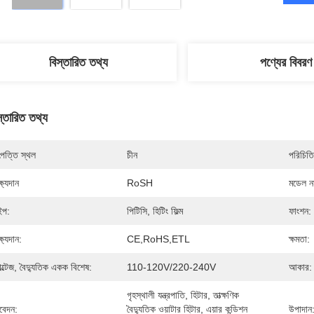
বিস্তারিত তথ্য
পণ্যের বিবরণ
স্তারিত তথ্য
পত্তি স্থল
চীন
পরিচিতি
্ষ্যদান
RoSH
মডেল নম
ইপ:
পিটিসি, হিটিং ফিল্ম
ফাংশন:
্ষ্যদান:
CE,RoHS,ETL
ক্ষমতা:
ল্টেজ, বৈদ্যুতিক একক বিশেষ:
110-120V/220-240V
আকার:
গৃহস্থালী যন্ত্রপাতি, হিটার, তাত্ক্ষণিক 
েদন:
বৈদ্যুতিক ওয়াটার হিটার, এয়ার কন্ডিশন 
উপাদান