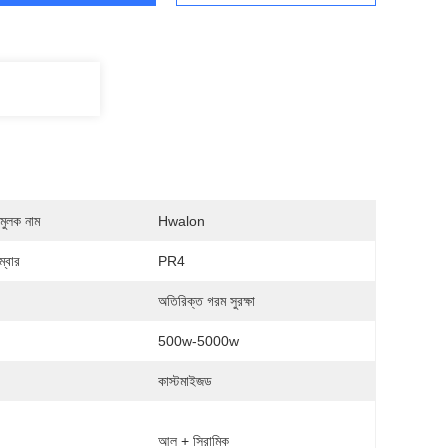
মুলক নাম
Hwalon
্বার
PR4
অতিরিক্ত গরম সুরক্ষা
500w-5000w
কাস্টমাইজড
:
আল + সিরামিক