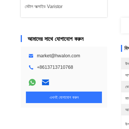
মেটাল অক্সাইড Varistor
আমাদের সাথে যোগাযোগ করুন
বি
market@hwalon.com
উৎ
+8613713710768
সাক
ভো
এখনই যোগাযোগ করুন
মা
আব
উপ