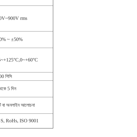
0V~900V rms
0% ~ ±50%
5~+125°C,0~+60°C
00 পিসি
েকে 5 দিন
টি বা অনলাইন আলোচনা
S, RoHs, ISO 9001