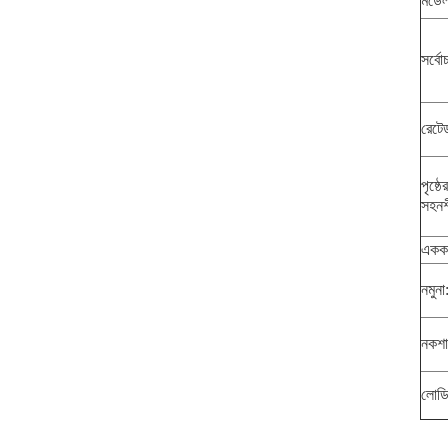
মডেল 
সর্বো
রেটে
পৃষ্ঠ
সহন
একক 
নমুনা
নকশা
লোডিং