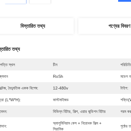
বিস্তারিত তথ্য
পণ্যের বিবরণ
স্তারিত তথ্য
পত্তি স্থল
চীন
পরিচিতি
্ষ্যদান
RoSh
মডেল নম
ল্টেজ, বৈদ্যুতিক একক বিশেষ:
12-480v
টাইপ:
ত্রা (l*w*h):
কাস্টমাইজড
শক্তি(
েদন:
বিভিন্ন হিটার, শিল্প, এয়ার কন্ডিশন হিটার
গরম কর
অ্যালুমিনিয়াম কেস + নিরোধক ফিল্ম + 
াদান:
পৃষ্ঠের 
সিরামিক