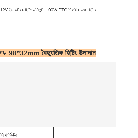
2V ইলেকট্রিক হিটিং এলিমেন্ট
, 
100W PTC সিরামিক এয়ার হিটার
2V 98*32mm বৈদ্যুতিক হিটিং উপাদান
সি থার্মিস্টর