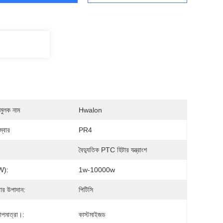
মুলক নাম
Hwalon
্বার
PR4
বৈদ্যুতিক PTC হিটার যন্ত্রাংশ
w):
1w-10000w
ার উপাদান:
পিটিসি
তাপমাত্রা।:
কাস্টমাইজড