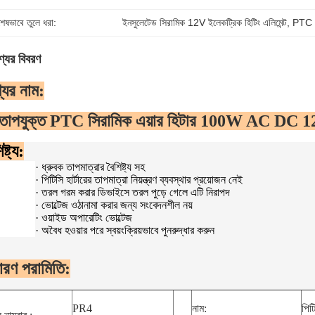
শেষভাবে তুলে ধরা:
ইনসুলেটেড সিরামিক 12V ইলেকট্রিক হিটিং এলিমেন্ট
, 
PTC 1
্যের বিবরণ
যের নাম:
্তাপযুক্ত PTC সিরামিক এয়ার হিটার 100W AC DC 1
ষ্ট্য:
·
ধ্রুবক তাপমাত্রার বৈশিষ্ট্য সহ
·
পিটিসি হার্টারের তাপমাত্রা নিয়ন্ত্রণ ব্যবস্থার প্রয়োজন নেই
·
তরল গরম করার ডিভাইসে তরল পুড়ে গেলে এটি নিরাপদ
·
ভোল্টেজ ওঠানামা করার জন্য সংবেদনশীল নয়
·
ওয়াইড অপারেটিং ভোল্টেজ
·
অবৈধ হওয়ার পরে স্বয়ংক্রিয়ভাবে পুনরুদ্ধার করুন
ারণ পরামিতি:
PR4
নাম:
পিটি