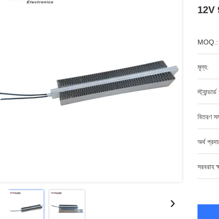
12V 9
MOQ.:
মূল্য:
স্ট্যান্ডার
বিতরণ সম
অর্থ প্রদ
সরবরাহ ক্