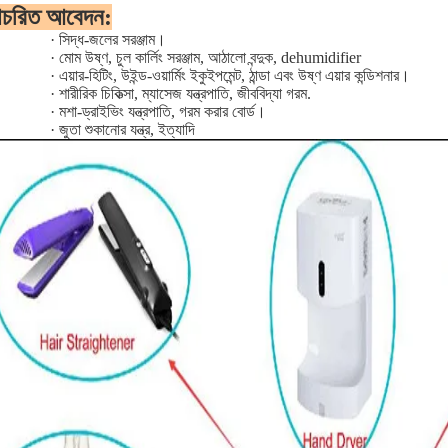
াচরিত আবেদন:
·
সিদ্ধ-জলের সরঞ্জাম।
·
মোম উষ্ণ, চুল কার্লিং সরঞ্জাম, আঠালো বন্দুক, dehumidifier
·
এয়ার-হিটিং, উইন্ড-ওয়ার্মিং ইকুইপমেন্ট, ঠান্ডা এবং উষ্ণ এয়ার কন্ডিশনার।
·
শারীরিক চিকিত্সা, ম্যাসেজ যন্ত্রপাতি, জীববিদ্যা গরম.
·
মশা-ড্রাইভিং যন্ত্রপাতি, গরম করার বোর্ড।
·
জুতা শুকানোর যন্ত্র, ইত্যাদি