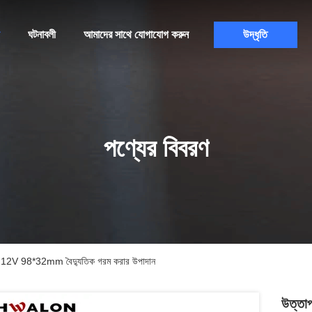
ঘটনাবলী
আমাদের সাথে যোগাযোগ করুন
উদ্ধৃতি
পণ্যের বিবরণ
 12V 98*32mm বৈদ্যুতিক গরম করার উপাদান
উত্তা