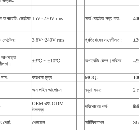
নাম্বার.:
চ্চ অপারেটিং ভোল্টেজ
15V~270V rms
সার্জ ভোল্টেজ সহ্য করা:
40
ড ভোল্টেজ:
3.6V~240V rms
প্রতিরোধের সহনশীলতা:
±3
ের তাপমাত্রা
±3
℃
~ ±10
℃
অপারেটিং টেম্প।পরিসর
-2
শীলতা।
দাম:
কারখানা মুল্য
MOQ:
10
:
অন ​​লাইন আলোচনা
নমুনা সময়:
2 থ
OEM এবং ODM
:
পরিশোধের শর্ত:
টি/
উপলব্ধ
 পোর্ট:
শেনজেন
সার্টিফিকেশন
SG