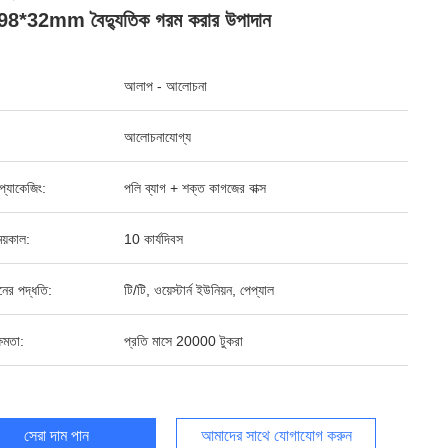
8*32mm বৈদ্যুতিক গরম করার উপাদান
আলাপ - আলোচনা
আলোচনাযোগ্য
্ড প্যাকেজিং:
পলি ব্যাগ + শক্ত কাগজের বাক্স
য়কাল:
10 কার্যদিবস
ানের পদ্ধতি:
টি/টি, ওয়েস্টার্ন ইউনিয়ন, পেপ্যাল
ষমতা:
প্রতি মাসে 20000 টুকরা
সেরা দাম পান
আমাদের সাথে যোগাযোগ করুন