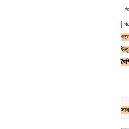
বি
পণ
পণ্
উত
বৈশি
সাধ