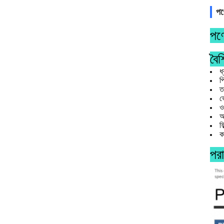
পণ
পণ্
বৈশি
ধ
প
ত
ভ
ও
অ
ফ
ক
পরা