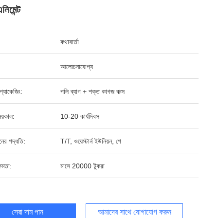
লিমেন্ট
কথাবার্তা
আলোচনাযোগ্য
্ড প্যাকেজিং:
পলি ব্যাগ + শক্ত কাগজ বাক্স
য়কাল:
10-20 কার্যদিবস
ানের পদ্ধতি:
T/T, ওয়েস্টার্ন ইউনিয়ন, পে
ষমতা:
মাসে 20000 টুকরা
সেরা দাম পান
আমাদের সাথে যোগাযোগ করুন