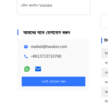
মেটাল অক্সাইড Varistor
আমাদের সাথে যোগাযোগ করুন
বি
market@hwalon.com
উৎ
+8613713710768
সাক
ভো
এখনই যোগাযোগ করুন
মা
আব
বি