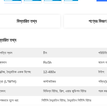
বিস্তারিত তথ্য
পণ্যের বিবরণ
স্তারিত তথ্য
পত্তি স্থল
চীন
পরিচিতি
্ষ্যদান
RoSh
মডেল নম
ল্টেজ, বৈদ্যুতিক একক বিশেষ:
12-480v
টাইপ:
ত্রা (l*w*h):
কাস্টমাইজড
শক্তি(
েদন:
বিভিন্ন হিটার, শিল্প, এয়ার কন্ডিশন হিটার
গরম কর
শেষভাবে তুলে ধরা:
পিটিসি বৈদ্যুতিন হিটার
, 
বৈদ্যুতিন পিটিসি হিটার