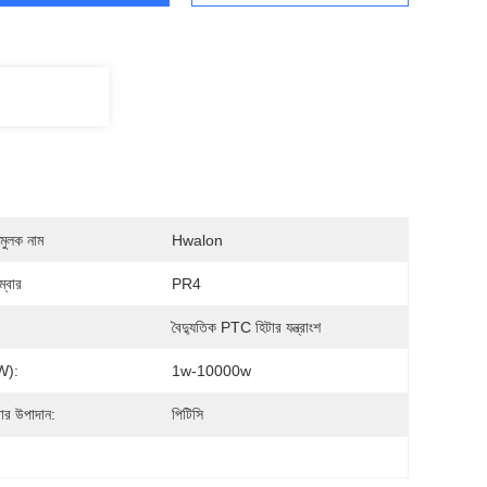
মুলক নাম
Hwalon
্বার
PR4
বৈদ্যুতিক PTC হিটার যন্ত্রাংশ
w):
1w-10000w
ার উপাদান:
পিটিসি